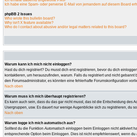
Ich erhalte dauernd ungewollte PMs!
Ich habe eine Spam- oder perverse E-Mail von jemandem auf diesem Board erh
phpBB 2 Issues
Who wrote this bulletin board?
Why isn't X feature available?
Who do I contact about abusive and/or legal matters related to this board?
Warum kann ich mich nicht einloggen?
Hast du dich registriert? Du musst dich erst registrieren, bevor du dich einlo
kontaktieren, um herauszufinden, warum. Falls du registriert und nicht gebannt 
den Forumsadministrator, es könnten eine fehlerhafte Forumskonfiguration vorl
Nach oben
Warum muss ich mich überhaupt registrieren?
Es kann auch sein, dass du das gar nicht musst, das ist die Entscheidung des Admi
Usergruppen, usw. Es dauert nur wenige Augenblicke sich zu registrieren, du soll
Nach oben
Warum logge ich mich automatisch aus?
Solltest du die Funktion
Automatisch einloggen
beim Einloggen nicht aktiviert h
entsprechende Option beim Einloggen. Dies ist nicht empfehlenswert, wenn du an 