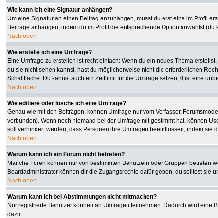
Wie kann ich eine Signatur anhängen?
Um eine Signatur an einen Beitrag anzuhängen, musst du erst eine im Profil erste
Beiträge anhängen, indem du im Profil die entsprechende Option anwählst (du 
Nach oben
Wie erstelle ich eine Umfrage?
Eine Umfrage zu erstellen ist recht einfach: Wenn du ein neues Thema erstellst, 
du sie nicht sehen kannst, hast du möglicherweise nicht die erforderlichen Rec
Schaltfläche. Du kannst auch ein Zeitlimit für die Umfrage setzen, 0 ist eine u
Nach oben
Wie editiere oder lösche ich eine Umfrage?
Genau wie mit den Beiträgen, können Umfrage nur vom Verfasser, Forumsmoderato
verbunden). Wenn noch niemand bei der Umfrage mit gestimmt hat, können User 
soll verhindert werden, dass Personen ihre Umfragen beeinflussen, indem sie d
Nach oben
Warum kann ich ein Forum nicht betreten?
Manche Foren können nur von bestimmten Benutzern oder Gruppen betreten werd
Boardadministrator können dir die Zugangsrechte dafür geben, du solltest sie u
Nach oben
Warum kann ich bei Abstimmungen nicht mitmachen?
Nur registrierte Benutzer können an Umfragen teilnehmen. Dadurch wird eine Bee
dazu.