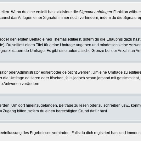
llen. Wenn du eine erstellt hast, aktiviere die
Signatur anhängen
-Funktion währen
kannst das Anfügen einer Signatur immer noch verhindern, indem du die Signaturop
(oder den ersten Beitrag eines Themas editierst, sofern du die Erlaubnis dazu hast)
hte). Du solltest einen Titel für deine Umfrage angeben und mindestens eine Antwo
nbegrenzt dauernde Umfrage. Es gibt eine automatische Grenze bei der Anzahl an Antw
r oder Administrator editiert oder gelöscht werden. Um eine Umfrage zu editieren
die Umfrage editieren oder löschen, falls jedoch schon jemand mit gestimmt hat, 
ie Antworten verändern.
en. Um dort hineinzugelangen, Beiträge zu lesen oder zu schreiben usw., könnte
m Zugang bitten, sofern du einen berechtigten Grund dafür hast.
influssung des Ergebnisses verhindert. Falls du dich registriert hast und immer no