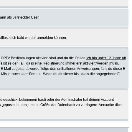
ann als versteckter User.
olltest dich bald wieder anmelden können.
e COPPA Bestimmungen aktiviert sind und du die Option
Ich bin unter 12 Jahre alt
s ist es der Fall, dass eine Registrierung immer erst aktiviert werden muss,
ine E-Mail zugesandt wurde, folge den enthaltenen Anweisungen, falls du diese E-
es Missbrauchs des Forums. Wenn du dir sicher bist, dass die angegebene E-
d geschickt bekommen hast) oder der Administrator hat deinen Account
ichts gepostet haben, um die Größe der Datenbank zu verringern. Versuche dich