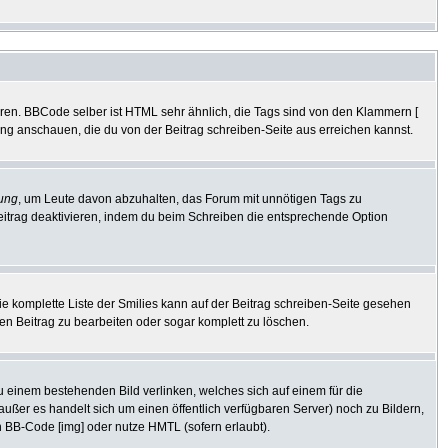
eren. BBCode selber ist HTML sehr ähnlich, die Tags sind von den Klammern [
tung anschauen, die du von der Beitrag schreiben-Seite aus erreichen kannst.
ung
, um Leute davon abzuhalten, das Forum mit unnötigen Tags zu
eitrag deaktivieren, indem du beim Schreiben die entsprechende Option
Die komplette Liste der Smilies kann auf der Beitrag schreiben-Seite gesehen
den Beitrag zu bearbeiten oder sogar komplett zu löschen.
zu einem bestehenden Bild verlinken, welches sich auf einem für die
 (außer es handelt sich um einen öffentlich verfügbaren Server) noch zu Bildern,
 BB-Code [img] oder nutze HMTL (sofern erlaubt).