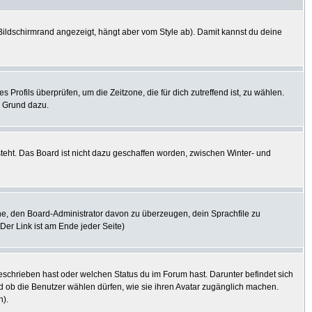
ildschirmrand angezeigt, hängt aber vom Style ab). Damit kannst du deine
s Profils überprüfen, um die Zeitzone, die für dich zutreffend ist, zu wählen.
er Grund dazu.
steht. Das Board ist nicht dazu geschaffen worden, zwischen Winter- und
uche, den Board-Administrator davon zu überzeugen, dein Sprachfile zu
(Der Link ist am Ende jeder Seite)
eschrieben hast oder welchen Status du im Forum hast. Darunter befindet sich
nd ob die Benutzer wählen dürfen, wie sie ihren Avatar zugänglich machen.
n).