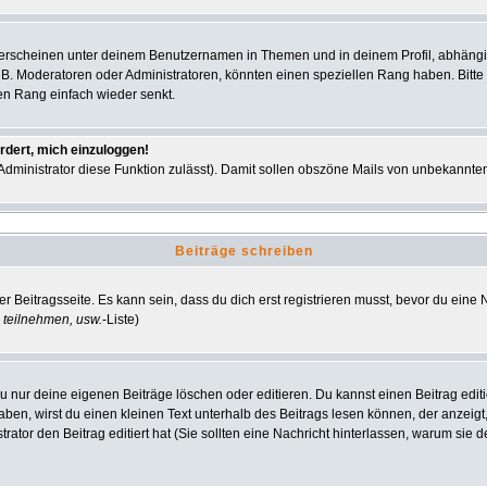
 erscheinen unter deinem Benutzernamen in Themen und in deinem Profil, abhängi
 B. Moderatoren oder Administratoren, könnten einen speziellen Rang haben. Bitte
nen Rang einfach wieder senkt.
rdert, mich einzuloggen!
r Administrator diese Funktion zulässt). Damit sollen obszöne Mails von unbekann
Beiträge schreiben
r Beitragsseite. Es kann sein, dass du dich erst registrieren musst, bevor du ein
 teilnehmen, usw.
-Liste)
u nur deine eigenen Beiträge löschen oder editieren. Du kannst einen Beitrag editi
haben, wirst du einen kleinen Text unterhalb des Beitrags lesen können, der anzeigt
strator den Beitrag editiert hat (Sie sollten eine Nachricht hinterlassen, warum si