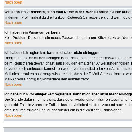
Nach oben
Wie kann ich verhindern, dass man Name in der 'Wer ist online?'-Liste aufta
In deinem Profil findest du die Funktion
Onlinestatus verbergen
, und wenn du die
Nach oben
Ich habe mein Passwort verloren!
Kein Problem! Du kannst ein neues Passwort beantragen. Klicke dazu auf der L
Nach oben
Ich habe mich registriert, kann mich aber nicht einloggen!
Überprüfe erst, ob du den richtigen Benutzernamen und/oder Passwort angegeben
beim Registrieren gewählt hast, musst du den erhaltenen Anweisungen folgen. Fall
bevor du dich einloggen kannst - entweder von dir selbst oder vom Administrator
Mail nicht erhalten hast, vergewissere dich, dass die E-Mail-Adresse korrekt w
Mail-Adresse richtig ist, kontaktiere den Administrator.
Nach oben
Ich habe mich vor einiger Zeit registriert, kann mich aber nicht mehr einlogg
Die Gründe dafür sind meistens, dass du entweder einen falschen Usernamen od
gelöscht. Falls letzteres der Fall ist, hast du vielleicht mit dem Account noch
erneut zu registrieren und tauche wieder ein in die Welt der Diskussionen.
Nach oben