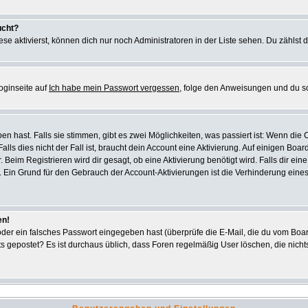
ucht?
se aktivierst, können dich nur noch Administratoren in der Liste sehen. Du zählst d
oginseite auf
Ich habe mein Passwort vergessen
, folge den Anweisungen und du s
 hast. Falls sie stimmen, gibt es zwei Möglichkeiten, was passiert ist: Wenn di
s dies nicht der Fall ist, braucht dein Account eine Aktivierung. Auf einigen Board
. Beim Registrieren wird dir gesagt, ob eine Aktivierung benötigt wird. Falls dir e
ar. Ein Grund für den Gebrauch der Account-Aktivierungen ist die Verhinderung ein
en!
er ein falsches Passwort eingegeben hast (überprüfe die E-Mail, die du vom Boar
 nichts gepostet? Es ist durchaus üblich, dass Foren regelmäßig User löschen, die n