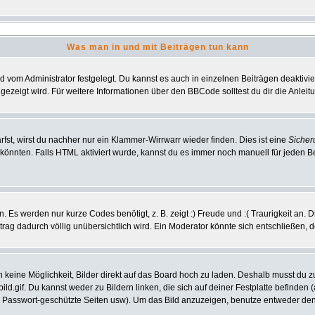
Was man in und mit Beiträgen tun kann
vom Administrator festgelegt. Du kannst es auch in einzelnen Beiträgen deaktivi
gezeigt wird. Für weitere Informationen über den BBCode solltest du dir die Anlei
rfst, wirst du nachher nur ein Klammer-Wirrwarr wieder finden. Dies ist eine
Sicher
nnten. Falls HTML aktiviert wurde, kannst du es immer noch manuell für jeden B
 Es werden nur kurze Codes benötigt, z. B. zeigt :) Freude und :( Traurigkeit an. 
itrag dadurch völlig unübersichtlich wird. Ein Moderator könnte sich entschließen, 
ch keine Möglichkeit, Bilder direkt auf das Board hoch zu laden. Deshalb musst du 
bild.gif. Du kannst weder zu Bildern linken, die sich auf deiner Festplatte befinden
, Passwort-geschützte Seiten usw). Um das Bild anzuzeigen, benutze entweder den