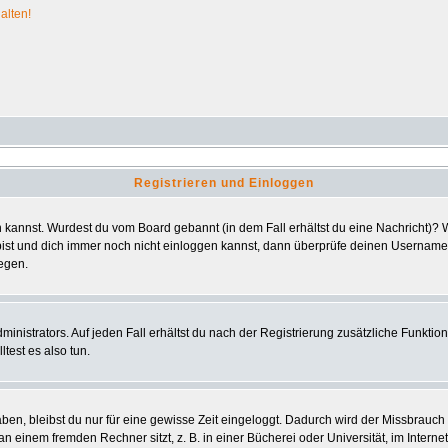
alten!
Registrieren und Einloggen
ggen kannst. Wurdest du vom Board gebannt (in dem Fall erhältst du eine Nachricht)
bist und dich immer noch nicht einloggen kannst, dann überprüfe deinen Usernamen 
iegen.
nistrators. Auf jeden Fall erhältst du nach der Registrierung zusätzliche Funktionen
test es also tun.
aben, bleibst du nur für eine gewisse Zeit eingeloggt. Dadurch wird der Missbrauc
einem fremden Rechner sitzt, z. B. in einer Bücherei oder Universität, im Interne