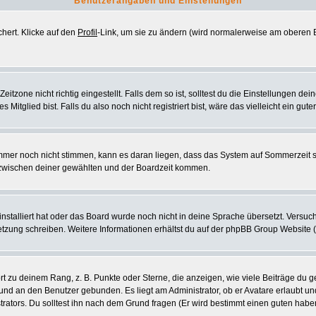
Benutzerangaben und Einstellungen
chert. Klicke auf den
Profil
-Link, um sie zu ändern (wird normalerweise am oberen B
zone nicht richtig eingestellt. Falls dem so ist, solltest du die Einstellungen deine
 Mitglied bist. Falls du also noch nicht registriert bist, wäre das vielleicht ein gut
 immer noch nicht stimmen, kann es daran liegen, dass das System auf Sommerzeit 
zwischen deiner gewählten und der Boardzeit kommen.
 installiert hat oder das Board wurde noch nicht in deine Sprache übersetzt. Vers
ersetzung schreiben. Weitere Informationen erhältst du auf der phpBB Group Website 
 zu deinem Rang, z. B. Punkte oder Sterne, die anzeigen, wie viele Beiträge du g
k und an den Benutzer gebunden. Es liegt am Administrator, ob er Avatare erlaubt u
rators. Du solltest ihn nach dem Grund fragen (Er wird bestimmt einen guten habe