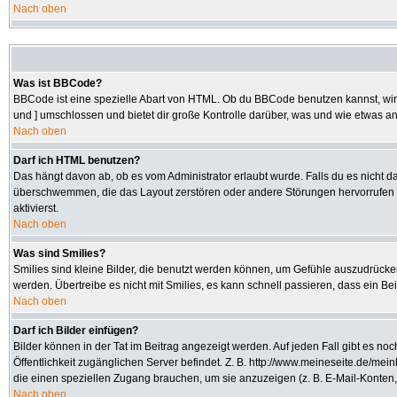
Nach oben
Was ist BBCode?
BBCode ist eine spezielle Abart von HTML. Ob du BBCode benutzen kannst, wird 
und ] umschlossen und bietet dir große Kontrolle darüber, was und wie etwas an
Nach oben
Darf ich HTML benutzen?
Das hängt davon ab, ob es vom Administrator erlaubt wurde. Falls du es nicht da
überschwemmen, die das Layout zerstören oder andere Störungen hervorrufen kö
aktivierst.
Nach oben
Was sind Smilies?
Smilies sind kleine Bilder, die benutzt werden können, um Gefühle auszudrücken.
werden. Übertreibe es nicht mit Smilies, es kann schnell passieren, dass ein Be
Nach oben
Darf ich Bilder einfügen?
Bilder können in der Tat im Beitrag angezeigt werden. Auf jeden Fall gibt es no
Öffentlichkeit zugänglichen Server befindet. Z. B. http://www.meineseite.de/mein
die einen speziellen Zugang brauchen, um sie anzuzeigen (z. B. E-Mail-Konten
Nach oben