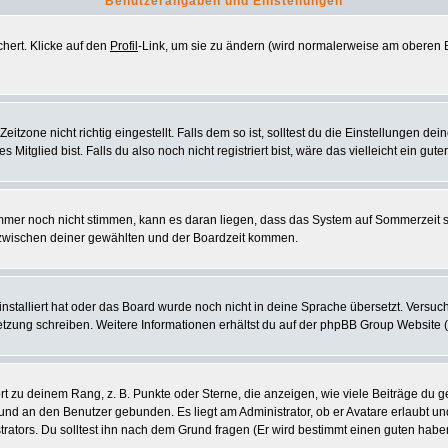
Benutzerangaben und Einstellungen
chert. Klicke auf den
Profil
-Link, um sie zu ändern (wird normalerweise am oberen B
zone nicht richtig eingestellt. Falls dem so ist, solltest du die Einstellungen deine
 Mitglied bist. Falls du also noch nicht registriert bist, wäre das vielleicht ein gut
 immer noch nicht stimmen, kann es daran liegen, dass das System auf Sommerzeit 
zwischen deiner gewählten und der Boardzeit kommen.
 installiert hat oder das Board wurde noch nicht in deine Sprache übersetzt. Vers
ersetzung schreiben. Weitere Informationen erhältst du auf der phpBB Group Website 
 zu deinem Rang, z. B. Punkte oder Sterne, die anzeigen, wie viele Beiträge du g
k und an den Benutzer gebunden. Es liegt am Administrator, ob er Avatare erlaubt u
rators. Du solltest ihn nach dem Grund fragen (Er wird bestimmt einen guten habe