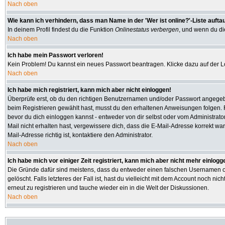
Nach oben
Wie kann ich verhindern, dass man Name in der 'Wer ist online?'-Liste aufta
In deinem Profil findest du die Funktion
Onlinestatus verbergen
, und wenn du die
Nach oben
Ich habe mein Passwort verloren!
Kein Problem! Du kannst ein neues Passwort beantragen. Klicke dazu auf der L
Nach oben
Ich habe mich registriert, kann mich aber nicht einloggen!
Überprüfe erst, ob du den richtigen Benutzernamen und/oder Passwort angegeben
beim Registrieren gewählt hast, musst du den erhaltenen Anweisungen folgen. Fall
bevor du dich einloggen kannst - entweder von dir selbst oder vom Administrator
Mail nicht erhalten hast, vergewissere dich, dass die E-Mail-Adresse korrekt w
Mail-Adresse richtig ist, kontaktiere den Administrator.
Nach oben
Ich habe mich vor einiger Zeit registriert, kann mich aber nicht mehr einlogg
Die Gründe dafür sind meistens, dass du entweder einen falschen Usernamen od
gelöscht. Falls letzteres der Fall ist, hast du vielleicht mit dem Account noch
erneut zu registrieren und tauche wieder ein in die Welt der Diskussionen.
Nach oben