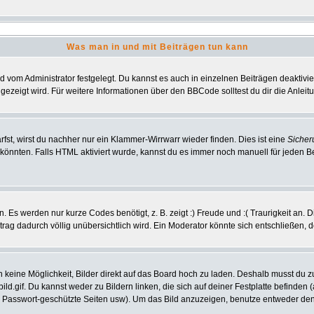
Was man in und mit Beiträgen tun kann
vom Administrator festgelegt. Du kannst es auch in einzelnen Beiträgen deaktivi
gezeigt wird. Für weitere Informationen über den BBCode solltest du dir die Anlei
rfst, wirst du nachher nur ein Klammer-Wirrwarr wieder finden. Dies ist eine
Sicher
nnten. Falls HTML aktiviert wurde, kannst du es immer noch manuell für jeden B
 Es werden nur kurze Codes benötigt, z. B. zeigt :) Freude und :( Traurigkeit an. 
itrag dadurch völlig unübersichtlich wird. Ein Moderator könnte sich entschließen, 
ch keine Möglichkeit, Bilder direkt auf das Board hoch zu laden. Deshalb musst du 
bild.gif. Du kannst weder zu Bildern linken, die sich auf deiner Festplatte befinden
, Passwort-geschützte Seiten usw). Um das Bild anzuzeigen, benutze entweder den