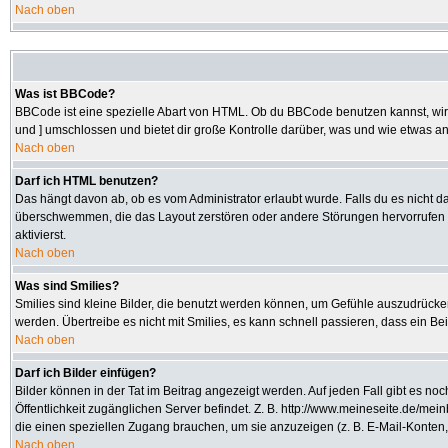
Nach oben
Was ist BBCode?
BBCode ist eine spezielle Abart von HTML. Ob du BBCode benutzen kannst, wird 
und ] umschlossen und bietet dir große Kontrolle darüber, was und wie etwas an
Nach oben
Darf ich HTML benutzen?
Das hängt davon ab, ob es vom Administrator erlaubt wurde. Falls du es nicht da
überschwemmen, die das Layout zerstören oder andere Störungen hervorrufen kö
aktivierst.
Nach oben
Was sind Smilies?
Smilies sind kleine Bilder, die benutzt werden können, um Gefühle auszudrücken.
werden. Übertreibe es nicht mit Smilies, es kann schnell passieren, dass ein Be
Nach oben
Darf ich Bilder einfügen?
Bilder können in der Tat im Beitrag angezeigt werden. Auf jeden Fall gibt es no
Öffentlichkeit zugänglichen Server befindet. Z. B. http://www.meineseite.de/mein
die einen speziellen Zugang brauchen, um sie anzuzeigen (z. B. E-Mail-Konten
Nach oben