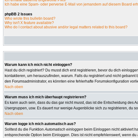
Ich erhalte dauernd ungewollte PMs!
Ich habe eine Spam- oder perverse E-Mail von jemandem auf diesem Board erh
phpBB 2 Issues
Who wrote this bulletin board?
Why isn't X feature available?
Who do I contact about abusive and/or legal matters related to this board?
Warum kann ich mich nicht einloggen?
Hast du dich registriert? Du musst dich erst registrieren, bevor du dich einlo
kontaktieren, um herauszufinden, warum. Falls du registriert und nicht gebannt 
den Forumsadministrator, es könnten eine fehlerhafte Forumskonfiguration vorl
Nach oben
Warum muss ich mich überhaupt registrieren?
Es kann auch sein, dass du das gar nicht musst, das ist die Entscheidung des Admi
Usergruppen, usw. Es dauert nur wenige Augenblicke sich zu registrieren, du soll
Nach oben
Warum logge ich mich automatisch aus?
Solltest du die Funktion
Automatisch einloggen
beim Einloggen nicht aktiviert h
entsprechende Option beim Einloggen. Dies ist nicht empfehlenswert, wenn du an 