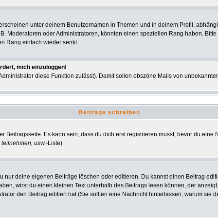
 erscheinen unter deinem Benutzernamen in Themen und in deinem Profil, abhängi
 B. Moderatoren oder Administratoren, könnten einen speziellen Rang haben. Bitte
nen Rang einfach wieder senkt.
rdert, mich einzuloggen!
r Administrator diese Funktion zulässt). Damit sollen obszöne Mails von unbekann
Beiträge schreiben
r Beitragsseite. Es kann sein, dass du dich erst registrieren musst, bevor du ein
 teilnehmen, usw.
-Liste)
u nur deine eigenen Beiträge löschen oder editieren. Du kannst einen Beitrag editi
haben, wirst du einen kleinen Text unterhalb des Beitrags lesen können, der anzeigt
strator den Beitrag editiert hat (Sie sollten eine Nachricht hinterlassen, warum si