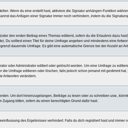
llen. Wenn du eine erstellt hast, aktiviere die
Signatur anhängen
-Funktion währen
kannst das Anfügen einer Signatur immer noch verhindern, indem du die Signaturop
(oder den ersten Beitrag eines Themas editierst, sofern du die Erlaubnis dazu hast)
hte). Du solltest einen Titel für deine Umfrage angeben und mindestens eine Antwo
nbegrenzt dauernde Umfrage. Es gibt eine automatische Grenze bei der Anzahl an Antw
r oder Administrator editiert oder gelöscht werden. Um eine Umfrage zu editieren
die Umfrage editieren oder löschen, falls jedoch schon jemand mit gestimmt hat, 
ie Antworten verändern.
en. Um dort hineinzugelangen, Beiträge zu lesen oder zu schreiben usw., könnte
m Zugang bitten, sofern du einen berechtigten Grund dafür hast.
influssung des Ergebnisses verhindert. Falls du dich registriert hast und immer no