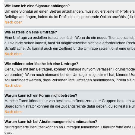
Wie kann ich eine Signatur anhängen?
Um eine Signatur an einen Beitrag anzuhängen, musst du erst eine im Profil erste
Beiträge anhängen, indem du im Profil die entsprechende Option anwählst (du 
Nach oben
Wie erstelle ich eine Umfrage?
Eine Umfrage zu erstellen ist recht einfach: Wenn du ein neues Thema erstellst, 
du sie nicht sehen kannst, hast du möglicherweise nicht die erforderlichen Rec
Schaltfläche. Du kannst auch ein Zeitlimit für die Umfrage setzen, 0 ist eine u
Nach oben
Wie editiere oder lösche ich eine Umfrage?
Genau wie mit den Beiträgen, können Umfrage nur vom Verfasser, Forumsmoderato
verbunden). Wenn noch niemand bei der Umfrage mit gestimmt hat, können User 
soll verhindert werden, dass Personen ihre Umfragen beeinflussen, indem sie d
Nach oben
Warum kann ich ein Forum nicht betreten?
Manche Foren können nur von bestimmten Benutzern oder Gruppen betreten werd
Boardadministrator können dir die Zugangsrechte dafür geben, du solltest sie u
Nach oben
Warum kann ich bei Abstimmungen nicht mitmachen?
Nur registrierte Benutzer können an Umfragen teilnehmen. Dadurch wird eine Bee
dazu.