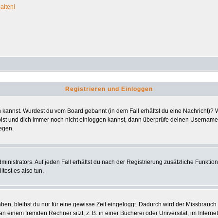
alten!
Registrieren und Einloggen
ggen kannst. Wurdest du vom Board gebannt (in dem Fall erhältst du eine Nachricht)
bist und dich immer noch nicht einloggen kannst, dann überprüfe deinen Usernamen 
iegen.
nistrators. Auf jeden Fall erhältst du nach der Registrierung zusätzliche Funktionen
test es also tun.
aben, bleibst du nur für eine gewisse Zeit eingeloggt. Dadurch wird der Missbrauc
einem fremden Rechner sitzt, z. B. in einer Bücherei oder Universität, im Interne