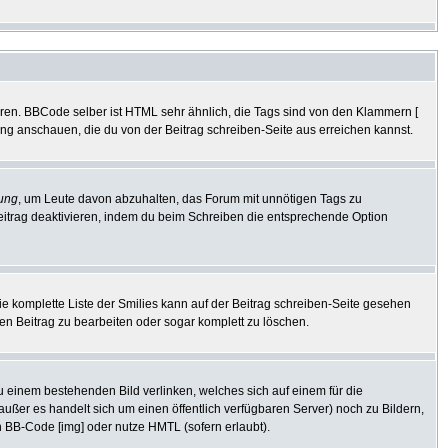
eren. BBCode selber ist HTML sehr ähnlich, die Tags sind von den Klammern [
tung anschauen, die du von der Beitrag schreiben-Seite aus erreichen kannst.
ung
, um Leute davon abzuhalten, das Forum mit unnötigen Tags zu
eitrag deaktivieren, indem du beim Schreiben die entsprechende Option
Die komplette Liste der Smilies kann auf der Beitrag schreiben-Seite gesehen
den Beitrag zu bearbeiten oder sogar komplett zu löschen.
zu einem bestehenden Bild verlinken, welches sich auf einem für die
 (außer es handelt sich um einen öffentlich verfügbaren Server) noch zu Bildern,
 BB-Code [img] oder nutze HMTL (sofern erlaubt).