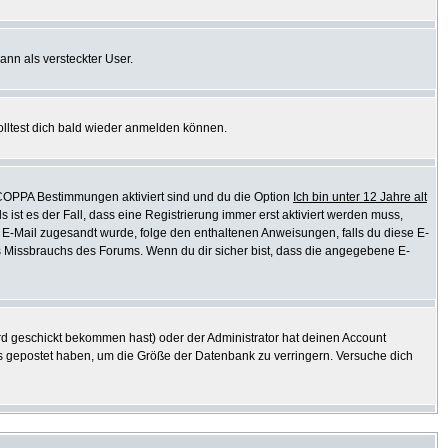
ann als versteckter User.
olltest dich bald wieder anmelden können.
e COPPA Bestimmungen aktiviert sind und du die Option
Ich bin unter 12 Jahre alt
s ist es der Fall, dass eine Registrierung immer erst aktiviert werden muss,
ine E-Mail zugesandt wurde, folge den enthaltenen Anweisungen, falls du diese E-
es Missbrauchs des Forums. Wenn du dir sicher bist, dass die angegebene E-
d geschickt bekommen hast) oder der Administrator hat deinen Account
ichts gepostet haben, um die Größe der Datenbank zu verringern. Versuche dich