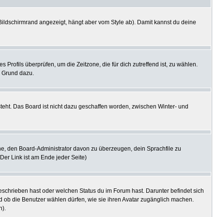
ildschirmrand angezeigt, hängt aber vom Style ab). Damit kannst du deine
s Profils überprüfen, um die Zeitzone, die für dich zutreffend ist, zu wählen.
er Grund dazu.
steht. Das Board ist nicht dazu geschaffen worden, zwischen Winter- und
uche, den Board-Administrator davon zu überzeugen, dein Sprachfile zu
(Der Link ist am Ende jeder Seite)
eschrieben hast oder welchen Status du im Forum hast. Darunter befindet sich
nd ob die Benutzer wählen dürfen, wie sie ihren Avatar zugänglich machen.
n).