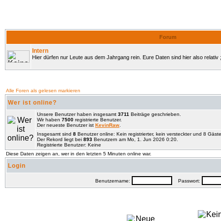
Forum
Intern
Hier dürfen nur Leute aus dem Jahrgang rein. Eure Daten sind hier also relativ ;
Alle Foren als gelesen markieren
Wer ist online?
Unsere Benutzer haben insgesamt
3711
Beiträge geschrieben.
Wir haben
7500
registrierte Benutzer.
Der neueste Benutzer ist
KevinRaw
.
Insgesamt sind
8
Benutzer online: Kein registrierter, kein versteckter und 8 Gäst
Der Rekord liegt bei
893
Benutzern am Mo, 1. Jun 2026 0:20.
Registrierte Benutzer: Keine
Diese Daten zeigen an, wer in den letzten 5 Minuten online war.
Login
Benutzername:
Passwort: