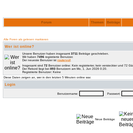
Forum
Themen
Beiträge
Alle Foren als gelesen markieren
Wer ist online?
Unsere Benutzer haben insgesamt
3711
Beiträge geschrieben.
Wir haben
7496
registrierte Benutzer.
Der neueste Benutzer ist
routervof
.
Insgesamt sind
72
Benutzer online: Kein registrierter, kein versteckter und 72 G
Der Rekord liegt bei
893
Benutzern am Mo, 1. Jun 2026 0:20.
Registrierte Benutzer: Keine
Diese Daten zeigen an, wer in den letzten 5 Minuten online war.
Login
Benutzername:
Passwort:
Neue Beiträge