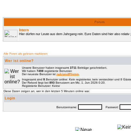
Forum
Intern
Hier dürfen nur Leute aus dem Jahrgang rein. Eure Daten sind hier also relativ ;
Alle Foren als gelesen markieren
Wer ist online?
Unsere Benutzer haben insgesamt
3711
Beiträge geschrieben.
Wir haben
7498
registrierte Benutzer.
Der neueste Benutzer ist
nakrwvdPhymn
.
Insgesamt sind
8
Benutzer online: Kein registrierter, kein versteckter und 8 Gäst
Der Rekord liegt bei
893
Benutzern am Mo, 1. Jun 2026 0:20.
Registrierte Benutzer: Keine
Diese Daten zeigen an, wer in den letzten 5 Minuten online war.
Login
Benutzername:
Passwort: