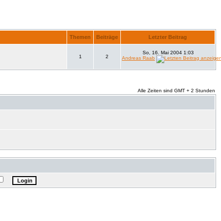
Themen
Beiträge
Letzter Beitrag
So, 16. Mai 2004 1:03
1
2
Andreas Raab
Alle Zeiten sind GMT + 2 Stunden