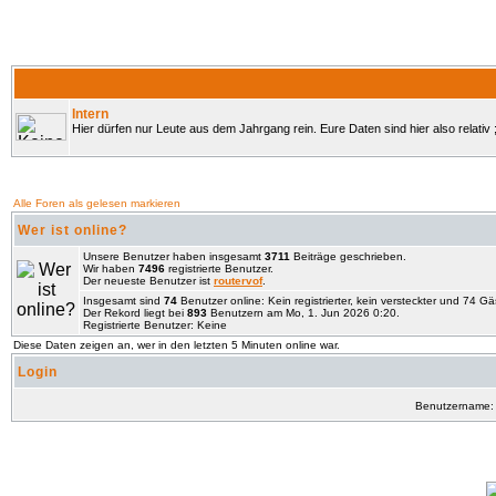
Intern
Hier dürfen nur Leute aus dem Jahrgang rein. Eure Daten sind hier also relativ ;
Alle Foren als gelesen markieren
Wer ist online?
Unsere Benutzer haben insgesamt
3711
Beiträge geschrieben.
Wir haben
7496
registrierte Benutzer.
Der neueste Benutzer ist
routervof
.
Insgesamt sind
74
Benutzer online: Kein registrierter, kein versteckter und 74 G
Der Rekord liegt bei
893
Benutzern am Mo, 1. Jun 2026 0:20.
Registrierte Benutzer: Keine
Diese Daten zeigen an, wer in den letzten 5 Minuten online war.
Login
Benutzername