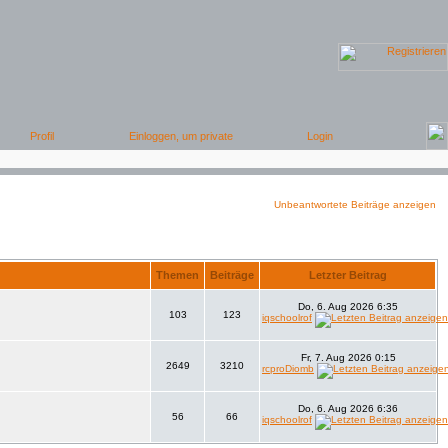
Unbeantwortete Beiträge anzeigen
Themen
Beiträge
Letzter Beitrag
Do, 6. Aug 2026 6:35
103
123
iqschoolrof
Fr, 7. Aug 2026 0:15
2649
3210
rcproDiomb
Do, 6. Aug 2026 6:36
56
66
iqschoolrof