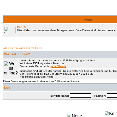
Forum
Intern
Hier dürfen nur Leute aus dem Jahrgang rein. Eure Daten sind hier also relativ ;
Alle Foren als gelesen markieren
Wer ist online?
Unsere Benutzer haben insgesamt
3711
Beiträge geschrieben.
Wir haben
7505
registrierte Benutzer.
Der neueste Benutzer ist
yadalWeeda
.
Insgesamt sind
63
Benutzer online: Kein registrierter, kein versteckter und 63 G
Der Rekord liegt bei
893
Benutzern am Mo, 1. Jun 2026 0:20.
Registrierte Benutzer: Keine
Diese Daten zeigen an, wer in den letzten 5 Minuten online war.
Login
Benutzername:
Passwort: