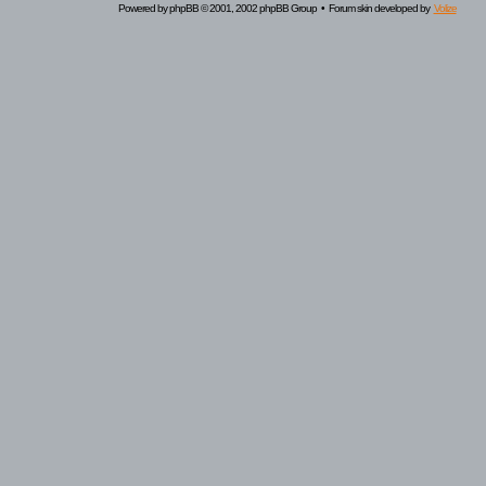
Powered by
phpBB
© 2001, 2002 phpBB Group • Forum skin developed by
Volize