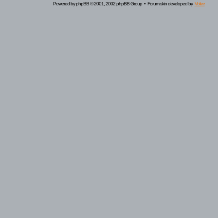
Powered by
phpBB
© 2001, 2002 phpBB Group • Forum skin developed by
Volize