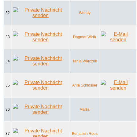
32
Wendy
33
Dagmar Wirth
34
Tanja Warczok
35
Anja Schlosser
36
Marlis
37
Benjamin Roos