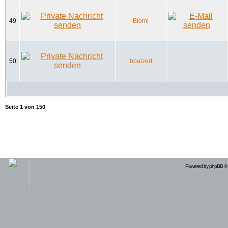
49
Blomi
50
bbalzert
Seite
1
von
150
Powered by
phpBB
© 