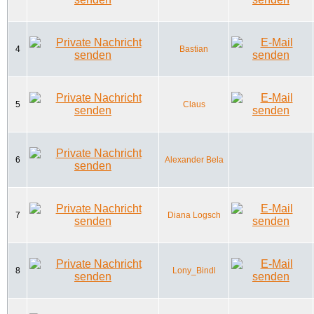
4
Bastian
5
Claus
6
Alexander Bela
7
Diana Logsch
8
Lony_Bindl