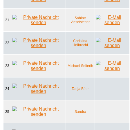
Sabine
21
Anselstetter
Christina
22
Helbrecht
23
Michael Seiferth
24
Tanja Böer
25
Sandra