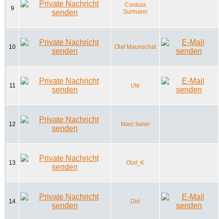
Cordula
9
Surmann
10
Olaf Maurischat
11
Ute
12
Marc Iseler
13
Olaf_K
14
Did