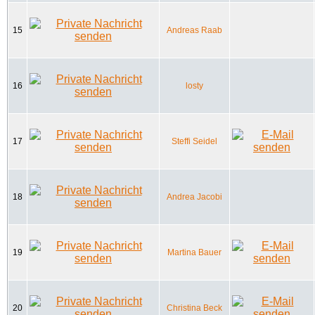
15
Andreas Raab
16
losty
17
Steffi Seidel
18
Andrea Jacobi
19
Martina Bauer
20
Christina Beck