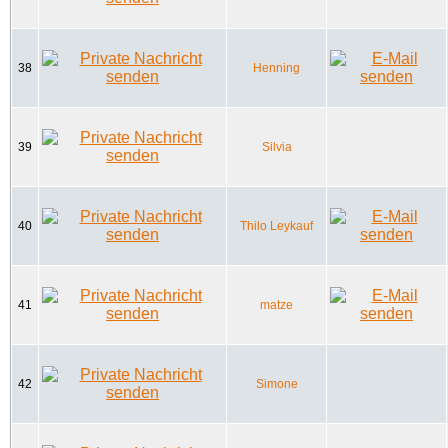
38
Henning
39
Silvia
40
Thilo Leykauf
41
matze
42
Simone