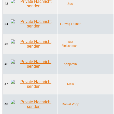
43
Susi
44
Ludwig Fellner
Tina
45
Fleischmann
46
benjamin
47
Malli
48
Daniel Popp