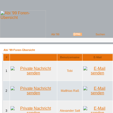
Abi '99 Foren-Übersicht
#
Benutzername
E-Mail
1
Tobi
2
Matthias Raß
3
Alexander Satt