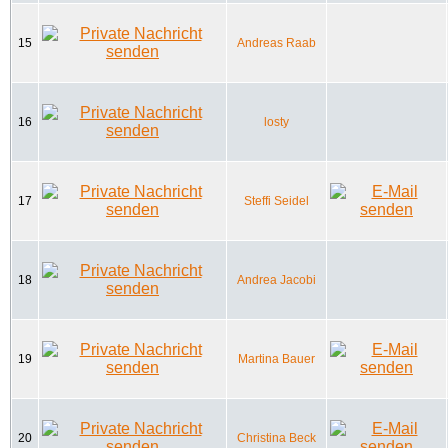
15
Andreas Raab
16
losty
17
Steffi Seidel
18
Andrea Jacobi
19
Martina Bauer
20
Christina Beck