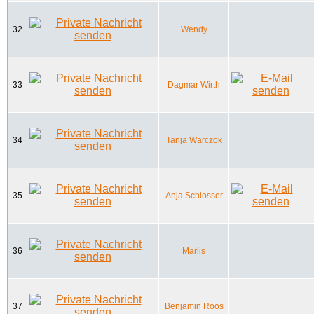
32
Wendy
33
Dagmar Wirth
34
Tanja Warczok
35
Anja Schlosser
36
Marlis
37
Benjamin Roos