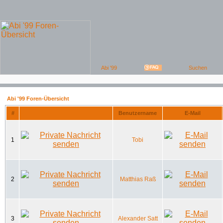
Abi '99 Foren-Übersicht
#
Benutzername
E-Mail
1
Tobi
2
Matthias Raß
3
Alexander Satt