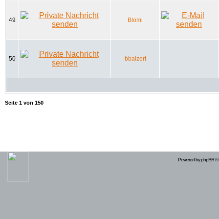
49
Blomi
50
bbalzert
Seite
1
von
150
Powered by
phpBB
© 