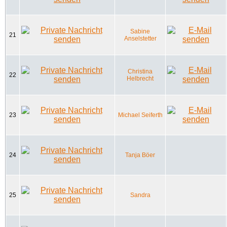
Sabine
21
Anselstetter
Christina
22
Helbrecht
23
Michael Seiferth
24
Tanja Böer
25
Sandra