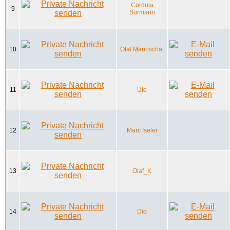
Cordula
9
Surmann
10
Olaf Maurischat
11
Ute
12
Marc Iseler
13
Olaf_K
14
Did