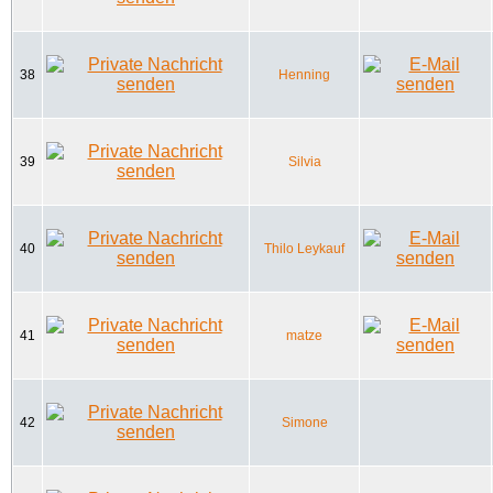
38
Henning
39
Silvia
40
Thilo Leykauf
41
matze
42
Simone