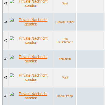
43
Susi
44
Ludwig Fellner
Tina
45
Fleischmann
46
benjamin
47
Malli
48
Daniel Popp