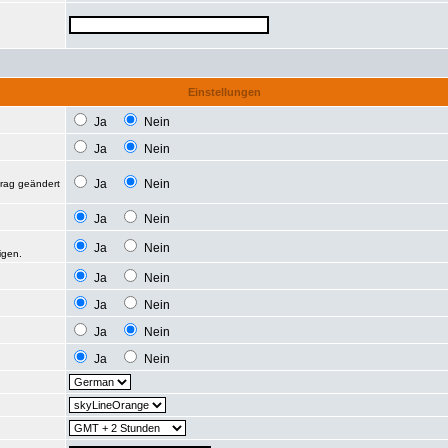
Einstellungen
Ja
Nein
Ja
Nein
Ja
Nein
trag geändert
Ja
Nein
Ja
Nein
igen.
Ja
Nein
Ja
Nein
Ja
Nein
Ja
Nein