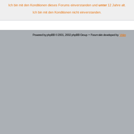
Ich bin mit den Konditionen dieses Forums einverstanden und
unter
12 Jahre alt.
Ich bin mit den Konditionen nicht einverstanden.
Powered by
phpBB
© 2001, 2002 phpBB Group • Forum skin developed by
Volize