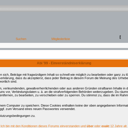
Abi '99 - Einverständniserklärung
ch, Beiträge mit fragwürdigem Inhalt so schnell wie möglich zu bearbeiten oder ganz zu lös
serklärung, dass du akzeptierst, dass jeder Beitrag in diesem Forum die Meinung des Urhebe
ortlich sind.
ren, verleumdenden, gewaltverherrlichenden oder aus anderen Gründen strafbaren Inhalte in
 uns vor, Verbindungsdaten u. ä. an die strafverfolgenden Behörden weiterzugeben. Du räum
tfernen, zu bearbeiten, zu verschieben oder zu sperren. Du stimmst zu, dass die im Rahm
nem Computer zu speichern. Diese Cookies enthalten keine der oben angegebenen Informati
d ggf. zum Versand eines neuen Passwortes verwendet.
 Nutzungsbedingungen zu.
Ich bin mit den Konditionen dieses Forums einverstanden und
über
oder
exakt
12 Jahre alt.