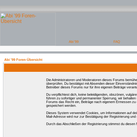
Abi '99 Foren-Übersicht
Die Administratoren und Moderatoren dieses Forums bemühen si
überprüfen. Du bestätigst mit Absenden dieser Einverständni
Betreiber dieses Forums nur für ihre eigenen Beiträge verantw
Du verpflichtest dich, keine beleidigenden, obszönen, vulgä
führen zu sofortiger und permanenter Sperrung, wir behalten
Forums das Recht ein, Beiträge nach eigenem Ermessen zu en
gespeichert werden.
Dieses System verwendet Cookies, um Informationen auf dei
Mail-Adresse wird nur zur Bestätigung der Registrierung un
Durch das Abschließen der Registrierung stimmst du diesen